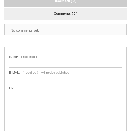
Trackback ( 0 )
Comments ( 0 )
No comments yet.
NAME
( required )
E-MAIL
( required ) - will not be published -
URL