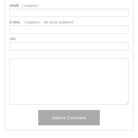
NAME
( required )
E-MAIL
( required ) - will not be published -
URL