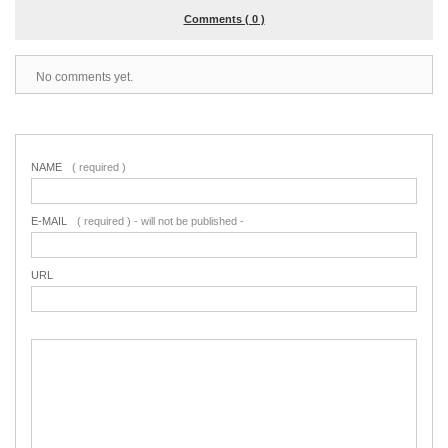
Comments ( 0 )
No comments yet.
NAME
( required )
E-MAIL
( required ) - will not be published -
URL