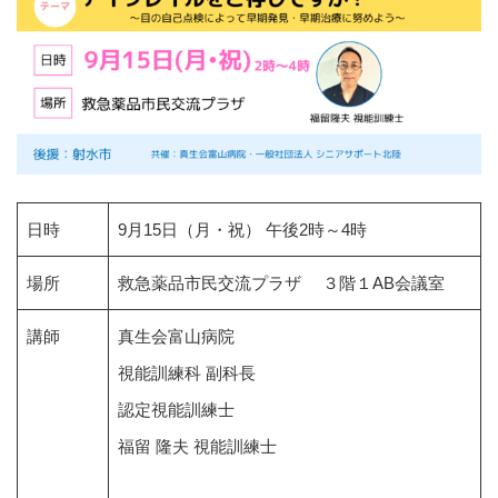
日時
9月15日（月・祝） 午後2時～4時
場所
救急薬品市民交流プラザ ３階１AB会議室
講師
真生会富山病院
視能訓練科 副科長
認定視能訓練士
福留 隆夫 視能訓練士