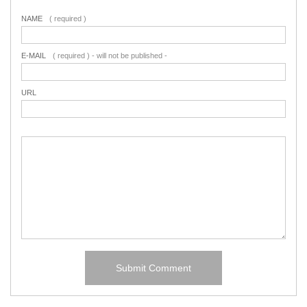
NAME
( required )
E-MAIL
( required ) - will not be published -
URL