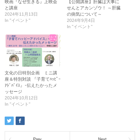
映画『なぜ生きる』上映会
【公開講座】肝臓は大事に
と講座
せんとアカンゾウ！ ～肝臓
2024年11月13日
の病気について～
In "イベント"
2024年9月4日
In "イベント"
文化の日特別企画 ミニ講
座＆特別対談 『子育てﾊｯﾋﾟｰ
ｱﾄﾞﾊﾞｲｽ』･伝えたかったメ
ッセージ
2024年10月12日
In "イベント"
Prev
Next