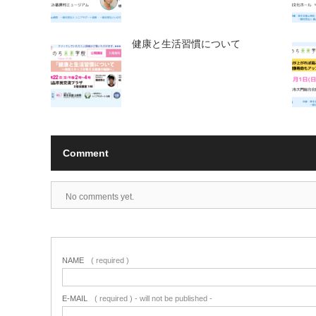
健康と生活習慣について
Comment
No comments yet.
NAME
( required )
E-MAIL
( required ) - will not be published -