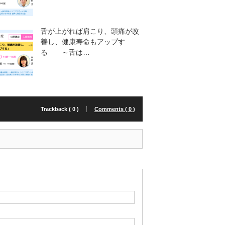
舌が上がれば肩こり、頭痛が改
善し、健康寿命もアップす
る ～舌は…
Trackback ( 0 )
Comments ( 0 )