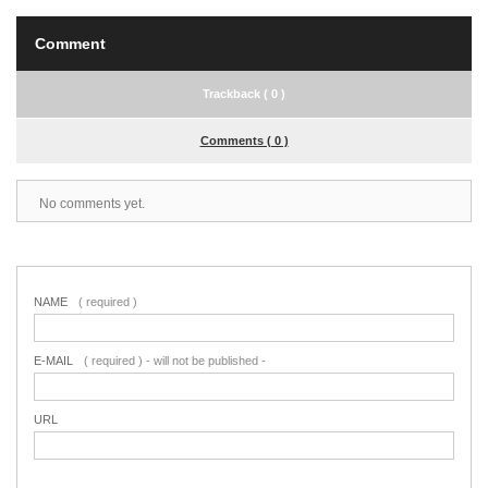
Comment
Trackback ( 0 )
Comments ( 0 )
No comments yet.
NAME
( required )
E-MAIL
( required ) - will not be published -
URL