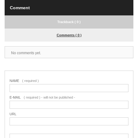
Comment
Trackback ( 0 )
Comments ( 0 )
No comments yet.
NAME
( required )
E-MAIL
( required ) - will not be published -
URL