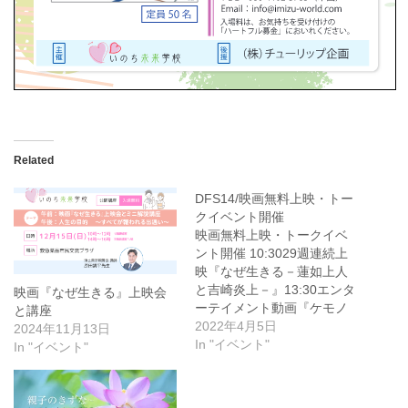
Related
DFS14/映画無料上映・トー
クイベント開催
映画無料上映・トークイベ
ント開催 10:3029週連続上
映『なぜ生きる－蓮如上人
と吉崎炎上－』13:30エンタ
映画『なぜ生きる』上映会
ーテイメント動画『ケモノ
と講座
ガタリ』上映13:45『なぜ生
2022年4月5日
2024年11月13日
きる』原作本の著者 伊藤
In "イベント"
In "イベント"
健太郎氏 トークイベント
14:10チャンネル登録者１７
万人のユーチューバー浄土