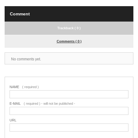
Comment
Trackback ( 0 )
Comments ( 0 )
No comments yet.
NAME
( required )
E-MAIL
( required ) - will not be published -
URL