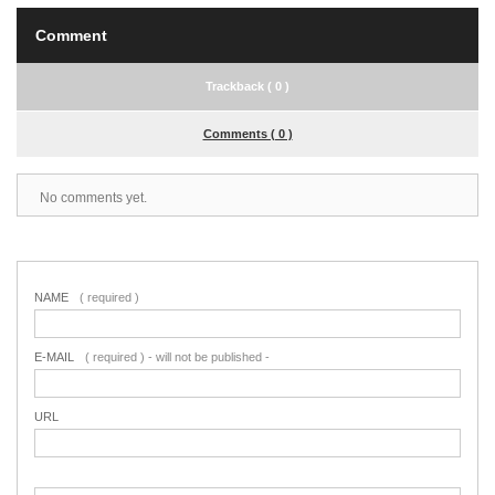
Comment
Trackback ( 0 )
Comments ( 0 )
No comments yet.
NAME
( required )
E-MAIL
( required ) - will not be published -
URL