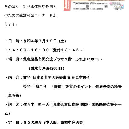
そのほか、折り紙体験や外国人
のための生活相談コーナーもあ
ります。
・日 時：令和４年３月１９日（土）
・１４：００～１６：００（受付１３：４５～）
・場 所：救急薬品市民交流プラザ１階 ふれあいホール
（射水市戸破
4200-11
）
・内 容：前半 日本＆世界の医療事情 意見交換会
後半 「肩こり」「腰痛」改善のポイント、健康長寿の秘訣
（血管編）
・講 師：佐々木 彰一氏（真生会富山病院 医師・国際医療支援チー
ム）
・定 員：３０名程度（申込順、事前申込必要）