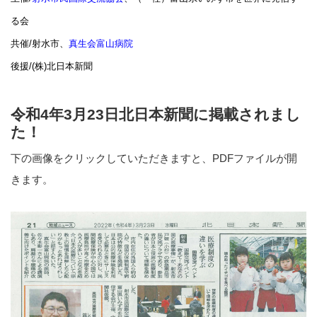
る会
共催
/
射水市、
真生会富山病院
後援
/(
株
)
北日本新聞
令和4年3月23日北日本新聞に掲載されまし
た！
下の画像をクリックしていただきますと、PDFファイルが開
きます。