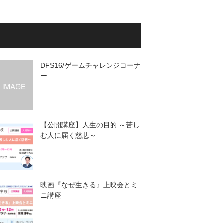
◆『経穴（ツボ）によるセルフ
ケア』 体力回復 疲労回復
老化予防 花粉症で、鼻づま
り ストレスで息苦しい、のど
が詰まる感じ などのセルフケ
アについて、一緒に学んでみま
しょう。 14：50-15：20 医学
DFS16/ゲームチャレンジコーナ
講座③ 植田医師 2階講堂
ー
◆『日常生活で目と上手に付き
合っていくために』・眼鏡選び
のポイントは？・目のマッサー
ジの方法は？・スマホを使用す
るときのポイントは？・子ども
【公開講座】人生の目的 ～苦し
の近視予防でできることは？
む人に届く慈悲～
などなど、目に関する皆さんの
疑問にお答えします。 ※一部
時間や参加者で内容を変更する
ことがあります。
映画『なぜ生きる』上映会とミ
ニ講座