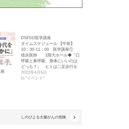
DSF02/医学講座
タイムスケジュール 【午前】
10：30-11：00 医学講座①
徳永医師 1階大ホール◆『口
呼吸と鼻呼吸、身体にいいのは
どっち？』 ヒトは二足歩行を
開講座
するようになって口でも呼吸で
2022年4月5日
きるようになりました。・イン
In "イベント"
ディアンの教え「口を閉じれば
命を長らえる」・口呼吸は万病
の元？ 口やのどを鍛える体操
をまじえながら、解説いたしま
す。ーーーーーーーーーーーー
ーーーーーーーーーーーーーー
しのびよる大腸がんの危険
ー【午後】12：50-13：20 医
学講座② 平名医師 2階講堂