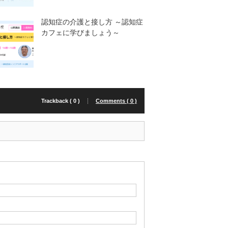
認知症の介護と接し方 ～認知症
カフェに学びましょう～
Trackback ( 0 )
Comments ( 0 )