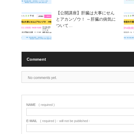
【公開講座】肝臓は大事にせん
とアカンゾウ！ ～肝臓の病気に
ついて…
Comment
No comments yet.
NAME
( required )
E-MAIL
( required ) - will not be published -